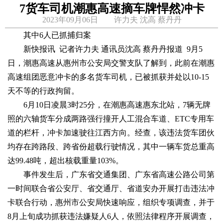
7货车司机潮惠高速摘车牌悍然冲卡
2023年09月06日 许力夫 沈高 蔡丹丹
其中6人已抓捕归案
新快报讯 记者许力夫 通讯员沈高 蔡丹丹报道 9月5
日，潮惠高速从惠州市公安局交警支队了解到，此前在潮惠
高速组团恶意冲卡的多名货车司机，已被抓获并处以10-15
天不等的行政拘留。
6月10日凌晨3时25分，在潮惠高速惠东北站，7辆无牌
照的六轴货车分成两路强行撞开人工混合车道、ETC专用车
道的栏杆，冲卡加速驶往江西方向。经查，该违法货车团伙
均存在跨路段、跨省份超载行驶情况，其中一辆车货总重高
达99.48吨，超出核载重量103%。
事件发生后，广东省交通集团、广东省高速公路公司第
一时间联合省公安厅、省交通厅、省道安办开展打击违法冲
卡联合行动，惠州市公安局快速响应，组织专项调查，并于
8月上旬成功抓获违法嫌疑人6人，依照法律程序开展调查，