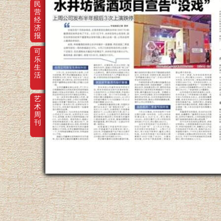
民
营
经
济
报
可
乐
生
活
艺
术
周
刊