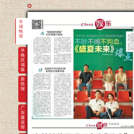
羊
城
晚
报
羊
晚
区
域
版
新
快
报
广
东
建
设
报