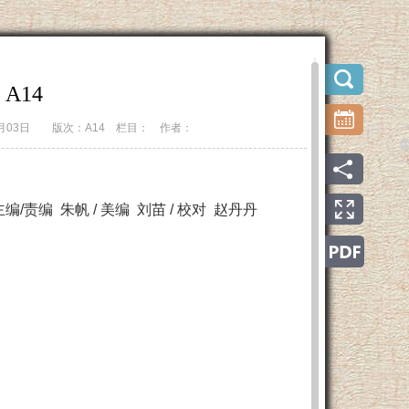
A14
8月03日
版次：A14
栏目：
作者：
/责编 朱帆 / 美编 刘苗 / 校对 赵丹丹