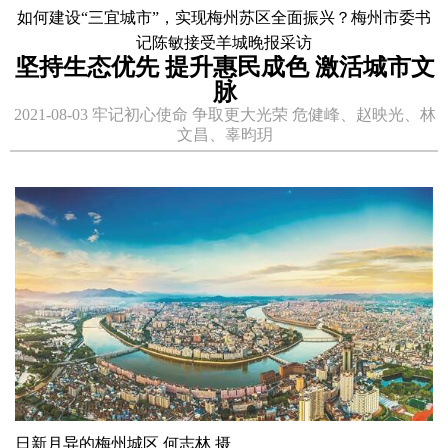
如何建设“三宜城市”，实现梅州苏区全面振兴？梅州市委书
记陈敏接受羊城晚报采访
坚持生态优先 提升惠民成色 激活城市文
脉
2021-08-03 牢记初心使命 争取更大光荣 危健峰、赵映光、林
文昌、辜昀玥
日新月异的梅州城区 何志林 摄