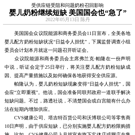
受供应链受阻和问题奶粉召回影响
婴儿奶粉继续短缺 美国国会也“急了”
2022年05月13日 陈丹
美国国会众议院能源和商务委员会11日宣布，全美各地
婴儿配方奶粉短缺状况“日益令人担忧”，下属监督调查小组
委员会计划本月就这一问题召开听证会。
众议院能源和商务委员会主席弗兰克·帕隆在一份声明
中说，听证会定于25日举行，将关注婴儿配方奶粉短缺成
因、提高产量措施以及如何确保各地获得安全供应源。
帕隆认为，婴儿奶粉短缺现象变得“日益令人担忧”，国
会应“立即重视”。他说，国会准备同联邦政府一道联手解决
短缺问题。不过，路透社说，不清楚国会或白宫能有什么办
法在短期内增加供应。
CVS健康公司、塔吉特百货公司和沃博联公司等零售商
10日声明，由于供应短缺，已分别实施婴儿配方奶粉限购措
施。比如，CVS健康公司上月就宣布旗下实体店或网店在售