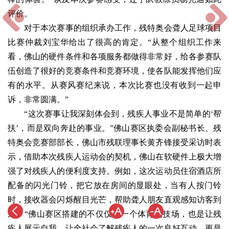
评价。
对于本次赛事的组织承办工作，残特奥会聋人足球项目
比赛仲裁刘宝华给出了很高的肯定。“从整个组织工作来
看，佛山的硬件条件和各项服务都做得非常好，给各参赛队
伍创造了很好的竞赛条件和竞赛环境，使各队能发挥他们应
有的水平。从赛风赛纪来说，本次比赛也没有收到一起申
诉，非常圆满。”
“这次赛事让我深刻体会到，残疾人事业不是简单的‘帮
扶’，而是双向奔赴的事业。”佛山赛区执委会副秘书长、残
特奥会竞赛部部长，佛山市残联理事长黄齐锋接受采访时表
示，借助本次残疾人运动会的契机，佛山在软硬件上极大增
强了对残疾人的便利度支持。例如，这次运动员住宿酒店所
配备的闪光门铃，把它放在房间的显眼处，当有人按门铃
时，接收器会闪烁醒目光芒，帮助聋人朋友直观感知访客到
来。“佛山赛区搭建的不仅仅是一个体育竞技场，也是让残
疾人展示自我，让全社会了解残疾人的一次良好互动，更是