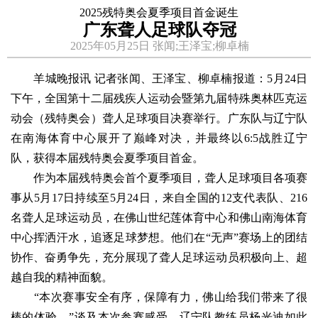
2025残特奥会夏季项目首金诞生
广东聋人足球队夺冠
2025年05月25日 张闻;王泽宝;柳卓楠
羊城晚报讯 记者张闻、王泽宝、柳卓楠报道：5月24日
下午，全国第十二届残疾人运动会暨第九届特殊奥林匹克运
动会（残特奥会）聋人足球项目决赛举行。广东队与辽宁队
在南海体育中心展开了巅峰对决，并最终以6:5战胜辽宁
队，获得本届残特奥会夏季项目首金。
作为本届残特奥会首个夏季项目，聋人足球项目各项赛
事从5月17日持续至5月24日，来自全国的12支代表队、216
名聋人足球运动员，在佛山世纪莲体育中心和佛山南海体育
中心挥洒汗水，追逐足球梦想。他们在“无声”赛场上的团结
协作、奋勇争先，充分展现了聋人足球运动员积极向上、超
越自我的精神面貌。
“本次赛事安全有序，保障有力，佛山给我们带来了很
棒的体验。”谈及本次参赛感受，辽宁队教练员杨光迪如此