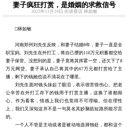
妻子疯狂打赏，是婚姻的求救信号
2025年11月19日 街谈巷议 林如敏
□林如敏
河南郑州刘先生反映，和妻子结婚8年，妻子一直是全
职宝妈。刘先生在外打工，将自己攒的116万元积蓄都交给
妻子保管。没想到的是，妻子竟将其挥霍一空，还欠下了8
万元网贷。妻子承认自己将其中的67万元都打赏给了主
播，剩下的钱她也说不清花在了哪里。
刘先生面对镜头抹起了眼泪，表示很苦很伤心。把老
公辛苦在外打工存下的钱用于打赏主播，这换了谁都闹
心。作为看客，情感上我们也觉得不可理喻。但在理性
上，我们又深知这并不是一句莫名其妙脑筋短路所能尽言
的。
一个人不管是主动或者是被动地选择独处，都和这个