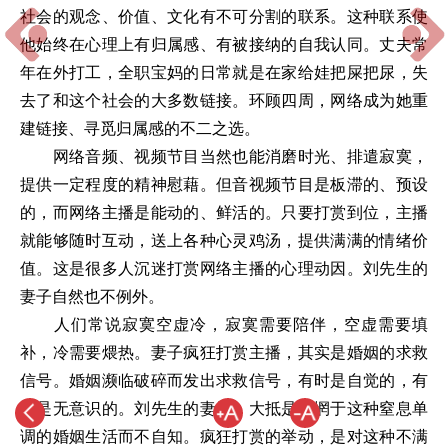
社会的观念、价值、文化有不可分割的联系。这种联系使
他始终在心理上有归属感、有被接纳的自我认同。丈夫常
年在外打工，全职宝妈的日常就是在家给娃把屎把尿，失
去了和这个社会的大多数链接。环顾四周，网络成为她重
建链接、寻觅归属感的不二之选。
网络音频、视频节目当然也能消磨时光、排遣寂寞，
提供一定程度的精神慰藉。但音视频节目是板滞的、预设
的，而网络主播是能动的、鲜活的。只要打赏到位，主播
就能够随时互动，送上各种心灵鸡汤，提供满满的情绪价
值。这是很多人沉迷打赏网络主播的心理动因。刘先生的
妻子自然也不例外。
人们常说寂寞空虚冷，寂寞需要陪伴，空虚需要填
补，冷需要煨热。妻子疯狂打赏主播，其实是婚姻的求救
信号。婚姻濒临破碎而发出求救信号，有时是自觉的，有
时是无意识的。刘先生的妻子，大抵是迷惘于这种窒息单
调的婚姻生活而不自知。疯狂打赏的举动，是对这种不满