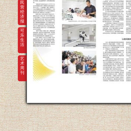
民
营
经
济
报
可
乐
生
活
艺
术
周
刊