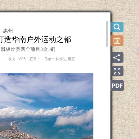
惠州
势打造华南户外运动之都
滑板比赛四个项目3金1铜
日
版次：A06
栏目：
作者：林海生;惠宣