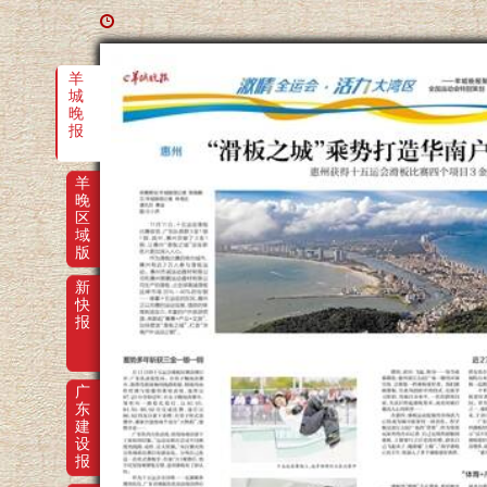
羊
城
晚
报
羊
晚
区
域
版
新
快
报
广
东
建
设
报