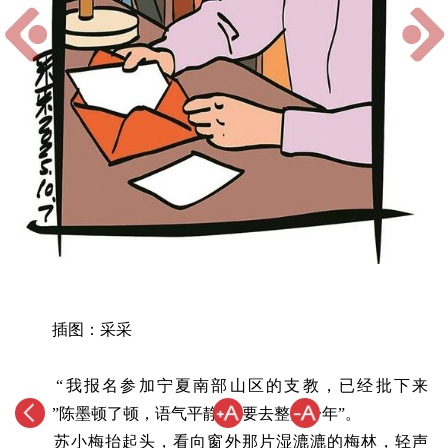
插图：采采
“我报名参加宁夏南部山区的支教，已经批下来
了。”陈墨顿了顿，语气平静，“要去整整一年”。
苏小梅抬起头，看向窗外那片湿漉漉的梅林，轻声