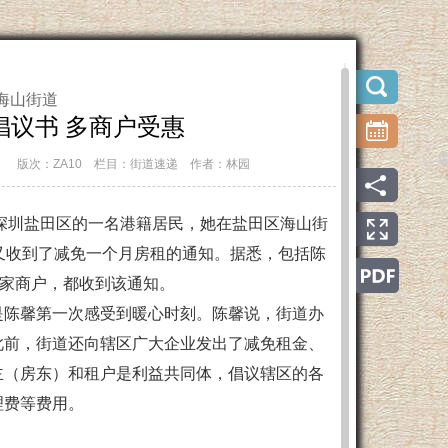
海山街道
倡议书 多商户受惠
版次：ZA10
栏目：街道速递
作者：林园
圳盐田区的一名港籍居民，她在盐田区海山街
又收到了减免一个月房租的通知。据悉，包括陈
多家商户，都收到该通知。
陈馨第一次感受到暖心时刻。陈馨说，街道办
此前，街道还向辖区广大企业发出了减免租金、
主（房东）和租户是利益共同体，倡议辖区的各
理费等费用。