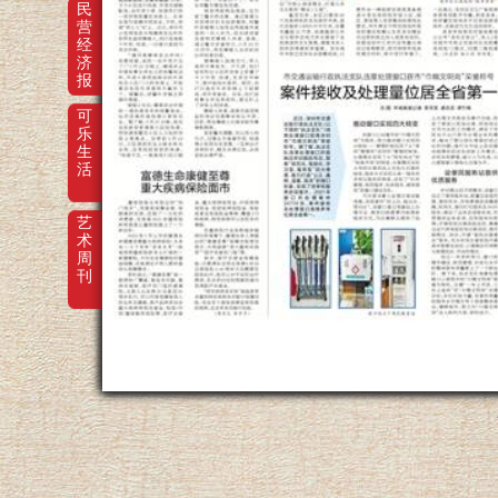
民
营
经
济
报
可
乐
生
活
艺
术
周
刊