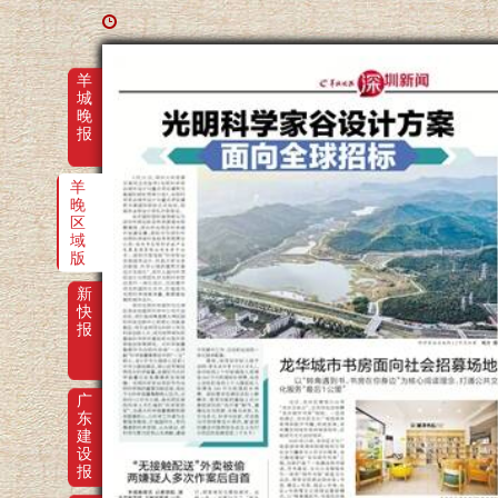
羊
城
晚
报
羊
晚
区
域
版
新
快
报
广
东
建
设
报