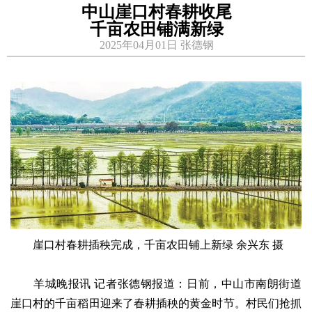
中山崖口村春耕收尾
千亩农田铺满新绿
2025年04月01日 张德钢
崖口村春耕插秧完成，千亩农田铺上新绿 余兴东 摄
羊城晚报讯 记者张德钢报道：日前，中山市南朗街道
崖口村的千亩稻田迎来了春耕插秧的黄金时节。村民们抢抓