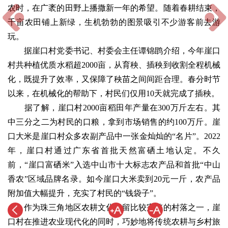
农时，在广袤的田野上播撒新一年的希望。随着春耕结束，
千亩农田铺上新绿，生机勃勃的图景吸引不少游客前去游
玩。
据崖口村党委书记、村委会主任谭锦鹍介绍，今年崖口
村共种植优质水稻超2000亩，从育秧、插秧到收割全程机械
化，既提升了效率，又保障了秧苗之间间距合理。春分时节
以来，在机械化的帮助下，村民们仅用10天就完成了插秧。
据了解，崖口村2000亩稻田年产量在300万斤左右。其
中三分之二为村民的口粮，拿到市场销售的约100万斤。崖
口大米是崖口村众多农副产品中一张金灿灿的“名片”。2022
年，崖口村通过广东省首批天然富硒土地认定。不久
前，“崖口富硒米”入选中山市十大标志农产品和首批“中山
香农”区域品牌名录。如今崖口大米卖到20元一斤，农产品
附加值大幅提升，充实了村民的“钱袋子”。
作为珠三角地区农耕文化保留比较完整的村落之一，崖
口村在推进农业现代化的同时，巧妙地将传统农耕与乡村旅