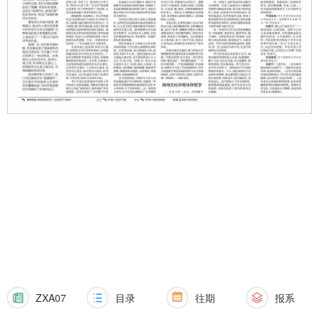
ZXA07
目录
往期
报系