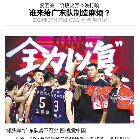
复赛第二阶段比赛今晚打响
谁来给广东队制造麻烦？
2020年07月07日 CBA·焦点 郝浩宇
“领头羊”广东队势不可挡 图/视觉中国