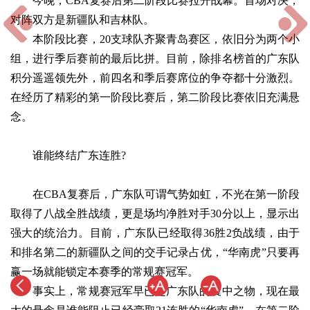
今晚，CBA复赛后第二阶段比赛拉开战幕。首场对决，
对阵双方是新疆队和吉林队。
本阶段比赛，20支球队齐聚青岛赛区，依旧分为两个小
组，进行季后赛前的最后比拼。目前，除排名榜首的广东队
积分遥遥领先外，前四名和季后赛席位的争夺都十分激烈。
在经历了精彩的第一阶段比赛后，第二阶段比赛依旧充满悬
念。
谁能终结广东连胜?
在CBA复赛后，广东队可谓气势如虹，不光在第一阶段
取得了八战全胜战绩，更是场均净胜对手30分以上，显示出
强大的统治力。目前，广东队已经取得36胜2负战绩，由于
和排名第二的新疆队之间的交手记录占优，“华南虎”只要再
赢一场就能锁定本赛季的常规赛冠军。
事实上，常规赛冠军早已是广东队的囊中之物，现在最