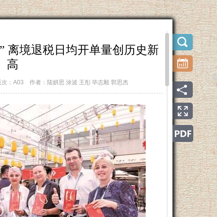
” 离境退税日均开单量创历史新
高
版次：A03
作者：陆妍思 涂波 王彤 毕志毅 郭思杰