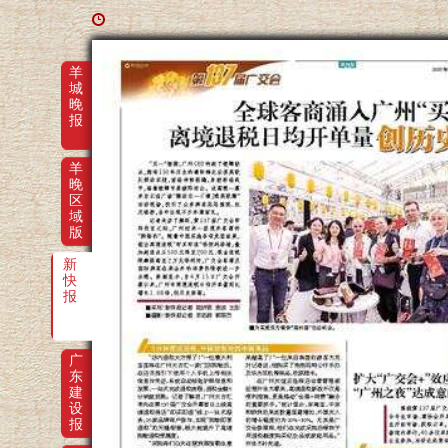
羊
城
晚
报
羊
晚
区
域
版
新
快
报
广
东
建
设
报