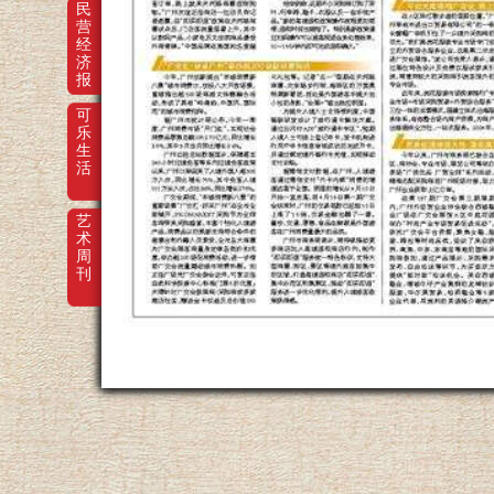
民
营
经
济
报
可
乐
生
活
艺
术
周
刊