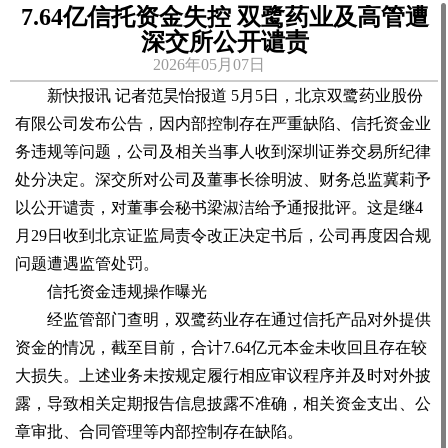
7.64亿信托资金失控 双鹭药业及高管遭
深交所公开谴责
2026年05月07日
新快报讯 记者范昊怡报道 5月5日，北京双鹭药业股份
有限公司发布公告，因内部控制存在严重缺陷、信托资金业
务违规等问题，公司及相关当事人收到深圳证券交易所纪律
处分决定。深交所对公司及董事长徐明波、财务总监冀莉予
以公开谴责，对董事会秘书梁淑洁给予通报批评。这是继4
月29日收到北京证监局责令改正决定书后，公司再度因合规
问题遭遇监管处罚。
信托资金违规操作曝光
经监管部门查明，双鹭药业存在通过信托产品对外提供
资金的情况，截至目前，合计7.64亿元本金未收回且存在较
大损失。上述业务未按规定履行相应审议程序并及时对外披
露，导致相关定期报告信息披露不准确，相关资金支出、公
章审批、合同管理等内部控制存在缺陷。