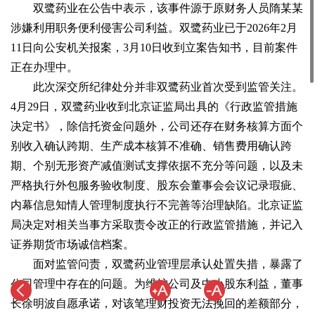
双鹭药业在公告中表示，该事件源于原财务人员隋某某
涉嫌利用职务便利侵害公司利益。双鹭药业已于2026年2月
11日向公安机关报案，3月10日收到立案告知书，目前案件
正在办理中。
此次深交所纪律处分并非双鹭药业首次受到监管关注。
4月29日，双鹭药业收到北京证监局出具的《行政监管措施
决定书》，除信托资金问题外，公司还存在财务核算方面个
别收入确认跨期、生产成本核算不准确、销售费用确认跨
期、个别无形资产减值测试支撑依据不充分等问题，以及未
严格执行外包服务验收制度、股东会董事会会议记录瑕疵、
内幕信息知情人管理制度执行不完善等治理缺陷。北京证监
局决定对相关当事方采取责令改正的行政监管措施，并记入
证券期货市场诚信档案。
面对监管问责，双鹭药业管理层承认处置失措，暴露了
公司管理中存在的问题。为维护公司及中小股东利益，董事
长徐明波自愿承诺，对该笔理财投资无法挽回的差额部分，