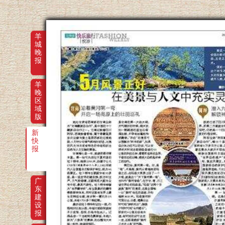
羊
城
晚
报
羊
晚
区
域
版
新
快
报
广
东
建
设
报