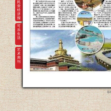
民
营
经
济
报
可
乐
生
活
艺
术
周
刊
版权